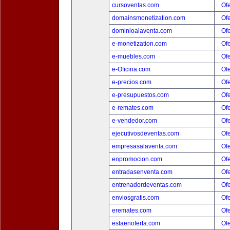
cursoventas.com
Ofe
domainsmonetization.com
Ofe
dominioalaventa.com
Ofe
e-monetization.com
Ofe
e-muebles.com
Ofe
e-Oficina.com
Ofe
e-precios.com
Ofe
e-presupuestos.com
Ofe
e-remates.com
Ofe
e-vendedor.com
Ofe
ejecutivosdeventas.com
Ofe
empresasalaventa.com
Ofe
enpromocion.com
Ofe
entradasenventa.com
Ofe
entrenadordeventas.com
Ofe
enviosgratis.com
Ofe
eremates.com
Ofe
estaenoferta.com
Ofe