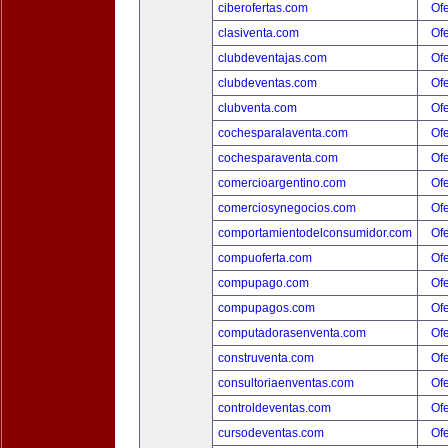
ciberofertas.com
Ofe
clasiventa.com
Ofe
clubdeventajas.com
Ofe
clubdeventas.com
Ofe
clubventa.com
Ofe
cochesparalaventa.com
Ofe
cochesparaventa.com
Ofe
comercioargentino.com
Ofe
comerciosynegocios.com
Ofe
comportamientodelconsumidor.com
Ofe
compuoferta.com
Ofe
compupago.com
Ofe
compupagos.com
Ofe
computadorasenventa.com
Ofe
construventa.com
Ofe
consultoriaenventas.com
Ofe
controldeventas.com
Ofe
cursodeventas.com
Ofe