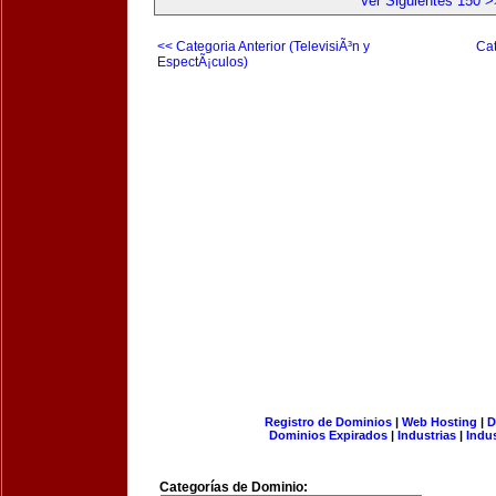
Ver Siguientes 150 >
<< Categoria Anterior (TelevisiÃ³n y
Cat
EspectÃ¡culos)
Registro de Dominios
|
Web Hosting
|
D
Dominios Expirados
|
Industrias
|
Indu
Categorías de Dominio: