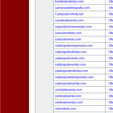
boletindeofertas.com
Ofe
camarasdefotografia.com
Ofe
CamposEnVenta.net
Ofe
canalesdeventa.com
Ofe
capacitacionenventas.com
Ofe
carrosenoferta.com
Ofe
cartasdeventa.com
Ofe
catalogodemaquinaria.com
Ofe
catalogodeofertas.com
Ofe
catalogodeventa.com
Ofe
catalogodeventas.com
Ofe
catalogosdeofertas.com
Ofe
catalogosdetemporada.com
Ofe
catalogosdeventa.com
Ofe
centraldeventa.com
Ofe
centrodeventa.com
Ofe
centrodeventas.com
Ofe
ciberoferta.com
Ofe