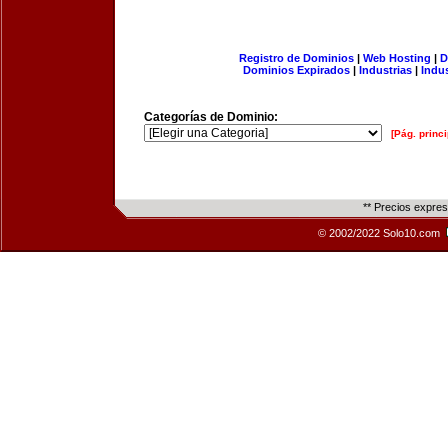
Registro de Dominios
|
Web Hosting
|
D
Dominios Expirados
|
Industrias
|
Indu
Categorías de Dominio:
[Pág. princi
** Precios expre
© 2002/2022 Solo10.com