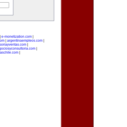
|
e-monetization.com
|
com
|
argentinaempleos.com
|
soriayventas.com
|
gociosyconsultoria.com
|
taschile.com
|