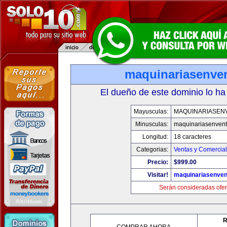
maquinariasenve
El dueño de este dominio lo ha
Mayusculas:
MAQUINARIASEN
Minusculas:
maquinariasenven
Longitud:
18 caracteres
Categorias:
Ventas y Comercial
Precio:
$999.00
Visitar!
maquinariasenve
Serán consideradas ofer
R