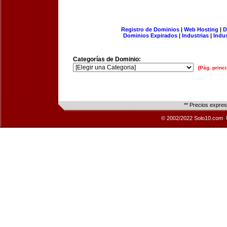
Registro de Dominios
|
Web Hosting
|
D
Dominios Expirados
|
Industrias
|
Indu
Categorías de Dominio:
[Pág. princi
** Precios expre
© 2002/2022 Solo10.com