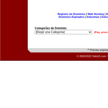
Registro de Dominios
|
Web Hosting
|
D
Dominios Expirados
|
Industrias
|
Indu
Categorías de Dominio:
[Pág. princi
** Precios expre
© 2002/2022 Solo10.com