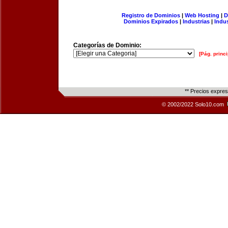
Registro de Dominios
|
Web Hosting
|
D
Dominios Expirados
|
Industrias
|
Indu
Categorías de Dominio:
[Pág. princi
** Precios expre
© 2002/2022 Solo10.com