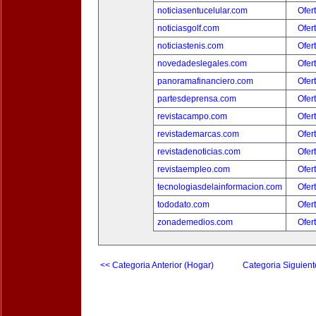
noticiasentucelular.com
Ofer
noticiasgolf.com
Ofer
noticiastenis.com
Ofer
novedadeslegales.com
Ofer
panoramafinanciero.com
Ofer
partesdeprensa.com
Ofer
revistacampo.com
Ofer
revistademarcas.com
Ofer
revistadenoticias.com
Ofer
revistaempleo.com
Ofer
tecnologiasdelainformacion.com
Ofer
tododato.com
Ofer
zonademedios.com
Ofer
<< Categoria Anterior (Hogar)
Categoria Siguient