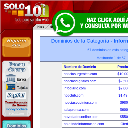
Dominios de la Categoría -
Infor
57 dominios en esta categ
Mostrando 1 de 57
Nombre de Dominio
Precio
noticiasurgentes.com
$10,0
noticiasdigitales.com
$2,50
infodiario.com
$2,00
noticlub.com
$1,49
noticiasyopinion.com
$980
salaprensa.com
$600
novedadesonline.com
$550
boletindeinformacion.com
Ofer