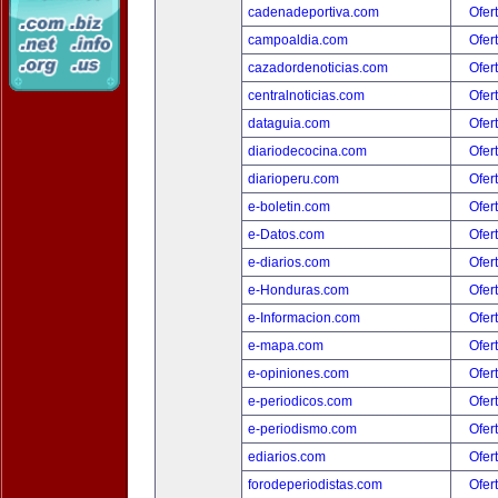
cadenadeportiva.com
Ofer
campoaldia.com
Ofer
cazadordenoticias.com
Ofer
centralnoticias.com
Ofer
dataguia.com
Ofer
diariodecocina.com
Ofer
diarioperu.com
Ofer
e-boletin.com
Ofer
e-Datos.com
Ofer
e-diarios.com
Ofer
e-Honduras.com
Ofer
e-Informacion.com
Ofer
e-mapa.com
Ofer
e-opiniones.com
Ofer
e-periodicos.com
Ofer
e-periodismo.com
Ofer
ediarios.com
Ofer
forodeperiodistas.com
Ofer