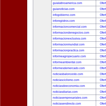
guialatinoamerica.com
Ofer
guianoticias.com
Ofer
infogobierno.com
Ofer
inforegistros.com
Ofer
informacioncomercial.com
Ofer
informaciondenegocios.com
Ofer
informacionexclusiva.com
Ofer
informacionmundial.com
Ofer
informacionpractica.com
Ofer
informeagropecuario.com
Ofer
informeambiental.com
Ofer
informesdemercado.com
Ofer
noticiasbaloncesto.com
Ofer
noticiasciclismo.com
Ofer
noticiasdeeconomia.com
Ofer
noticiasdiarias.com
Ofer
noticiasempresariales.com
Ofer
noticiasendirecto.com
Ofer