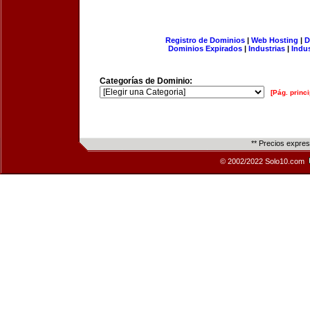
Registro de Dominios
|
Web Hosting
|
D
Dominios Expirados
|
Industrias
|
Indu
Categorías de Dominio:
[Pág. princi
** Precios expre
© 2002/2022 Solo10.com