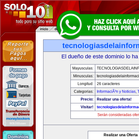
tecnologiasdelainfo
El dueño de este dominio lo ha
Mayusculas:
TECNOLOGIASDELAIN
Minusculas:
tecnologiasdelainformac
Longitud:
26 caracteres
Categorias:
InformaciÃ³n y Noticias
,
Precio:
Realizar una oferta!
Visitar!
tecnologiasdelainforma
Serán consideradas ofer
Realizar una Oferta