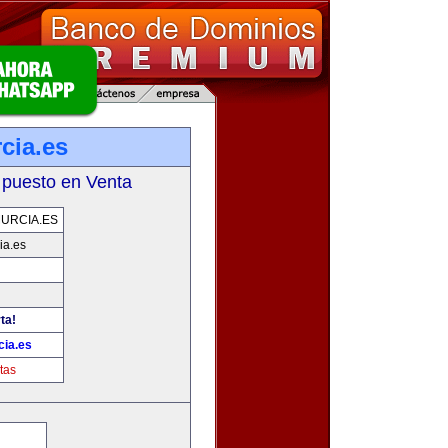
cia.es
 puesto en Venta
URCIA.ES
ia.es
ta!
ia.es
tas