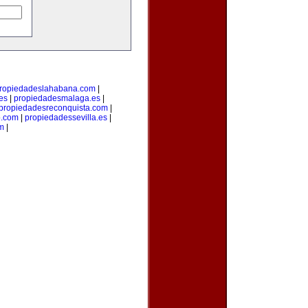
ropiedadeslahabana.com
|
es
|
propiedadesmalaga.es
|
propiedadesreconquista.com
|
o.com
|
propiedadessevilla.es
|
om
|