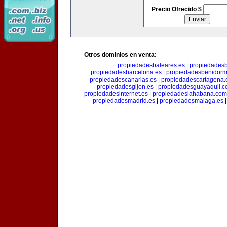
Precio Ofrecido $
Otros dominios en venta:
propiedadesbaleares.es
|
propiedadesb
propiedadesbarcelona.es
|
propiedadesbenidorm
propiedadescanarias.es
|
propiedadescartagena.
propiedadesgijon.es
|
propiedadesguayaquil.
propiedadesinternet.es
|
propiedadeslahabana.com
propiedadesmadrid.es
|
propiedadesmalaga.es