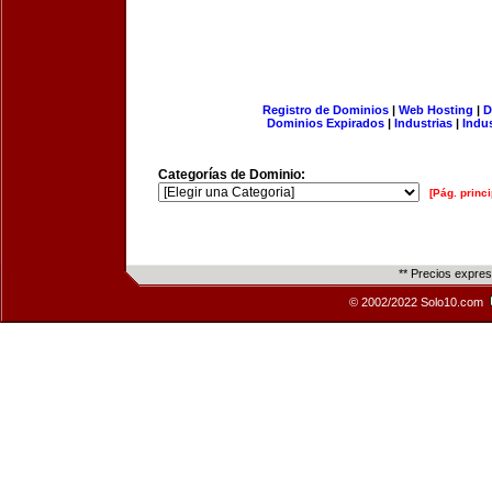
Registro de Dominios
|
Web Hosting
|
D
Dominios Expirados
|
Industrias
|
Indu
Categorías de Dominio:
[Pág. princi
** Precios expre
© 2002/2022 Solo10.com