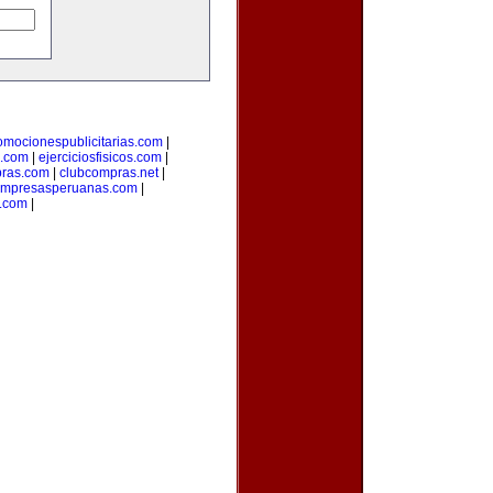
omocionespublicitarias.com
|
a.com
|
ejerciciosfisicos.com
|
pras.com
|
clubcompras.net
|
mpresasperuanas.com
|
s.com
|