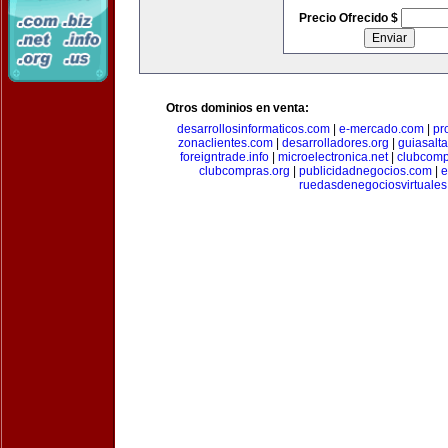
Precio Ofrecido $
Otros dominios en venta:
desarrollosinformaticos.com
|
e-mercado.com
|
pr
zonaclientes.com
|
desarrolladores.org
|
guiasalt
foreigntrade.info
|
microelectronica.net
|
clubcom
clubcompras.org
|
publicidadnegocios.com
|
e
ruedasdenegociosvirtuale