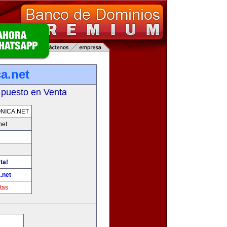
a.net
 puesto en Venta
NICA.NET
net
ta!
.net
tas