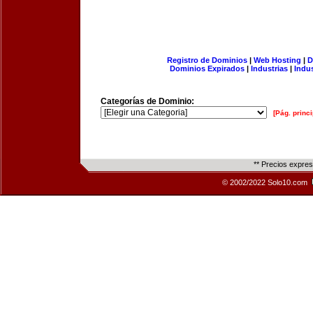
Registro de Dominios
|
Web Hosting
|
D
Dominios Expirados
|
Industrias
|
Indu
Categorías de Dominio:
[Pág. princi
** Precios expre
© 2002/2022 Solo10.com