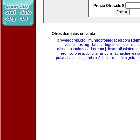
Precio Ofrecido $
Otros dominios en venta:
proveedores.org
|
mundopropiedades.com
|
term
votaciones.org
|
fabricadegolosinas.com
|
me
alimentosbalanceados.com
|
desarrollosinforma
promocionespublicitarias.com
|
zonaclientes.
guiasalta.com
|
ejerciciosfisicos.com
|
foreigntrade