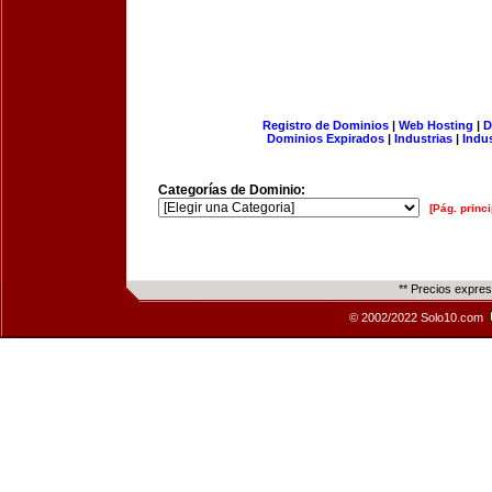
Registro de Dominios
|
Web Hosting
|
D
Dominios Expirados
|
Industrias
|
Indu
Categorías de Dominio:
[Pág. princi
** Precios expre
© 2002/2022 Solo10.com