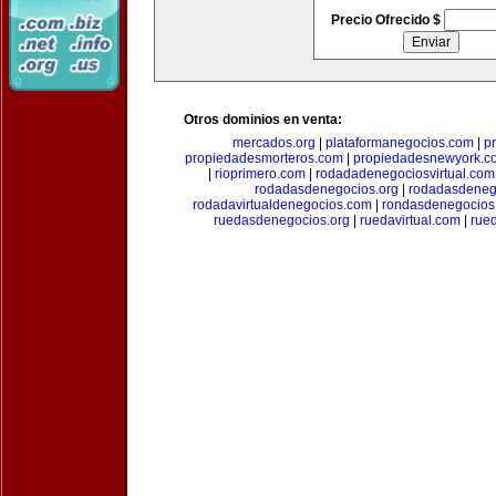
Precio Ofrecido $
Otros dominios en venta:
mercados.org
|
plataformanegocios.com
|
p
propiedadesmorteros.com
|
propiedadesnewyork.c
|
rioprimero.com
|
rodadadenegociosvirtual.com
rodadasdenegocios.org
|
rodadasdenego
rodadavirtualdenegocios.com
|
rondasdenegocios
ruedasdenegocios.org
|
ruedavirtual.com
|
rue