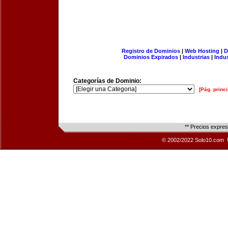
Registro de Dominios
|
Web Hosting
|
D
Dominios Expirados
|
Industrias
|
Indu
Categorías de Dominio:
[Pág. princi
** Precios expre
© 2002/2022 Solo10.com