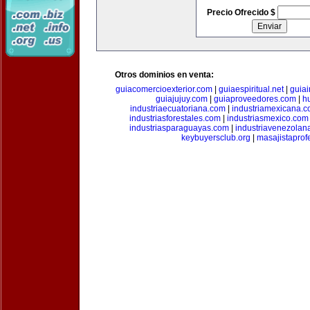
Precio Ofrecido $
Otros dominios en venta:
guiacomercioexterior.com
|
guiaespiritual.net
|
guia
guiajujuy.com
|
guiaproveedores.com
|
h
industriaecuatoriana.com
|
industriamexicana.
industriasforestales.com
|
industriasmexico.com
industriasparaguayas.com
|
industriavenezolan
keybuyersclub.org
|
masajistaprof