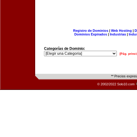
Registro de Dominios
|
Web Hosting
|
D
Dominios Expirados
|
Industrias
|
Indu
Categorías de Dominio:
[Pág. princi
** Precios expre
© 2002/2022 Solo10.com