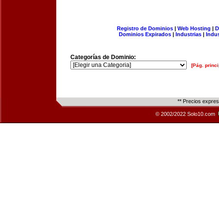
Registro de Dominios
|
Web Hosting
|
D
Dominios Expirados
|
Industrias
|
Indu
Categorías de Dominio:
[Pág. princi
** Precios expre
© 2002/2022 Solo10.com