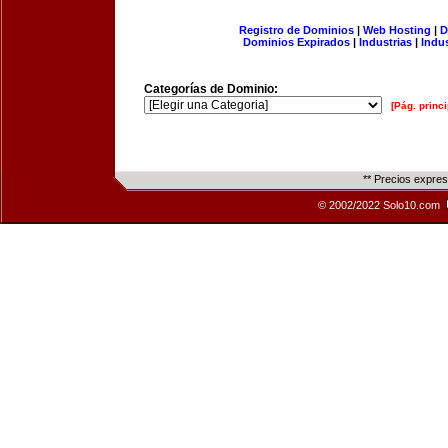
Registro de Dominios
|
Web Hosting
|
D
Dominios Expirados
|
Industrias
|
Indu
Categorías de Dominio:
[Pág. princi
** Precios expre
© 2002/2022 Solo10.com