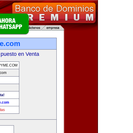
me.com
 puesto en Venta
PYME.COM
.com
ta!
e.com
tas