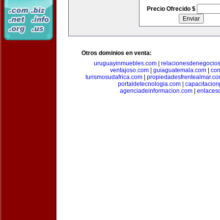
Precio Ofrecido $
Otros dominios en venta:
uruguayinmuebles.com
|
relacionesdenegocio
ventajoso.com
|
guiaguatemala.com
|
con
turismosudafrica.com
|
propiedadesfrentealmar.c
portaldetecnologia.com
|
capacitacio
agenciadeinformacion.com
|
enlaces