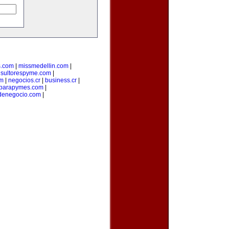
s.com
|
missmedellin.com
|
sultorespyme.com
|
om
|
negocios.cr
|
business.cr
|
nparapymes.com
|
denegocio.com
|