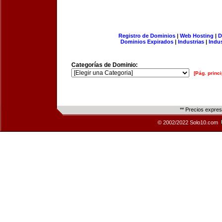
Registro de Dominios
|
Web Hosting
|
D
Dominios Expirados
|
Industrias
|
Indu
Categorías de Dominio:
[Pág. princi
** Precios expre
© 2002/2022 Solo10.com