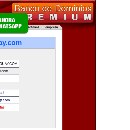
ay.com
GUAY.COM
y.com
ta!
ay.com
tas