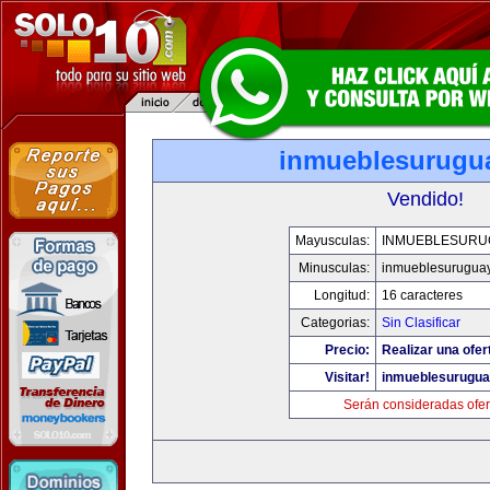
inmueblesurugu
Vendido!
Mayusculas:
INMUEBLESURU
Minusculas:
inmueblesurugua
Longitud:
16 caracteres
Categorias:
Sin Clasificar
Precio:
Realizar una ofer
Visitar!
inmueblesurugu
Serán consideradas ofer