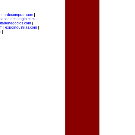
|
tourdecompras.com
|
sasdetecnologia.com
|
citadenegocios.com
|
om
|
expoindustrias.com
|
m
|