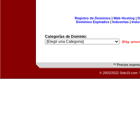
Registro de Dominios
|
Web Hosting
|
D
Dominios Expirados
|
Industrias
|
Indu
Categorías de Dominio:
[Pág. princi
** Precios expre
© 2002/2022 Solo10.com