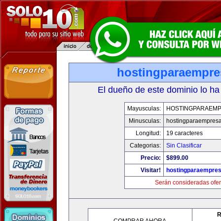
hostingparaempr
El dueño de este dominio lo ha
Mayusculas:
HOSTINGPARAEM
Minusculas:
hostingparaempres
Longitud:
19 caracteres
Categorias:
Sin Clasificar
Precio:
$899.00
Visitar!
hostingparaempre
Serán consideradas ofer
R