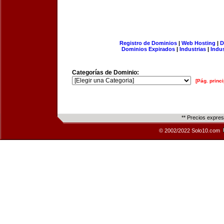
Registro de Dominios
|
Web Hosting
|
D
Dominios Expirados
|
Industrias
|
Indu
Categorías de Dominio:
[Pág. princi
** Precios expre
© 2002/2022 Solo10.com