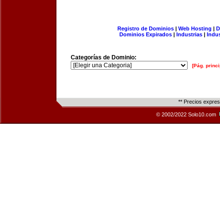
Registro de Dominios
|
Web Hosting
|
D
Dominios Expirados
|
Industrias
|
Indu
Categorías de Dominio:
[Pág. princi
** Precios expre
© 2002/2022 Solo10.com