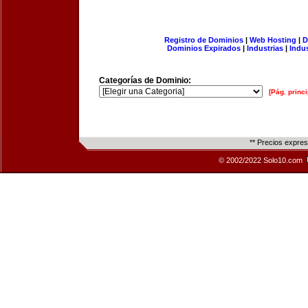
Registro de Dominios
|
Web Hosting
|
D
Dominios Expirados
|
Industrias
|
Indu
Categorías de Dominio:
[Pág. princi
** Precios expre
© 2002/2022 Solo10.com