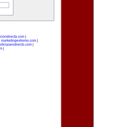
ciondirecta.com
|
|
marketingextremo.com
|
oticiasendirecto.com
|
om
|