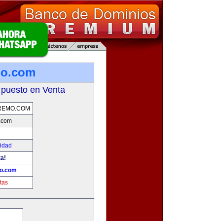
mo.com
 puesto en Venta
REMO.COM
.com
cidad
ta!
mo.com
tas