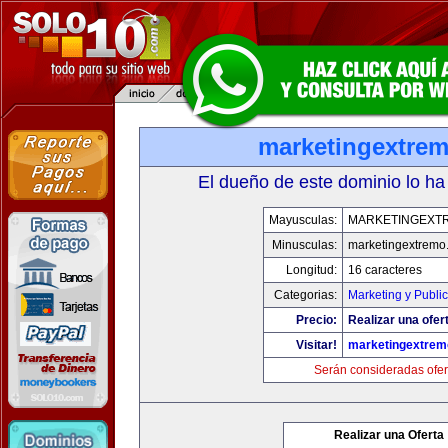
marketingextre
El dueño de este dominio lo ha
Mayusculas:
MARKETINGEXT
Minusculas:
marketingextremo
Longitud:
16 caracteres
Categorias:
Marketing y Publi
Precio:
Realizar una ofer
Visitar!
marketingextre
Serán consideradas ofer
Realizar una Oferta