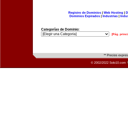
Registro de Dominios
|
Web Hosting
|
D
Dominios Expirados
|
Industrias
|
Indu
Categorías de Dominio:
[Pág. princi
** Precios expre
© 2002/2022 Solo10.com