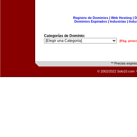
Registro de Dominios
|
Web Hosting
|
D
Dominios Expirados
|
Industrias
|
Indu
Categorías de Dominio:
[Pág. princi
** Precios expre
© 2002/2022 Solo10.com