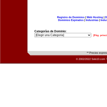
Registro de Dominios
|
Web Hosting
|
D
Dominios Expirados
|
Industrias
|
Indu
Categorías de Dominio:
[Pág. princi
** Precios expre
© 2002/2022 Solo10.com