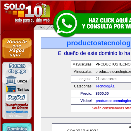
productostecnolog
El dueño de este dominio lo ha
Mayusculas:
PRODUCTOSTECNO
Minusculas:
productostecnologico
Longitud:
21 caracteres
Categorias:
TecnologÃ­a
Precio:
$600.00
Visitar!
productostecnologic
Serán consideradas ofer
R