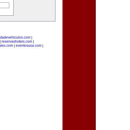
stadevehiculos.com
|
|
reservashoteis.com
|
ales.com
|
eventosusa.com
|