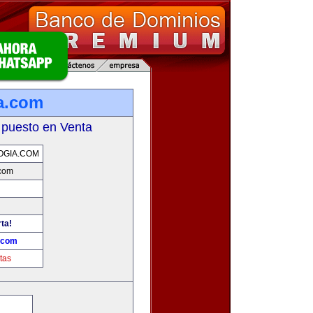
a.com
 puesto en Venta
OGIA.COM
.com
rta!
.com
tas