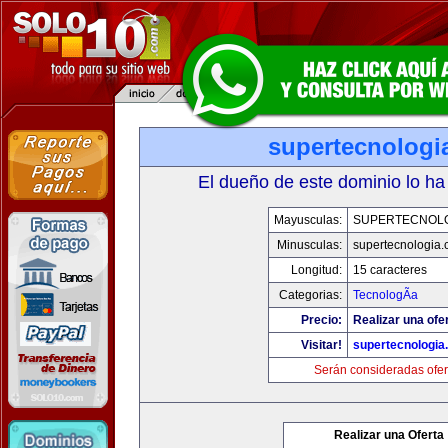
supertecnologi
El dueño de este dominio lo ha
Mayusculas:
SUPERTECNOL
Minusculas:
supertecnologia
Longitud:
15 caracteres
Categorias:
TecnologÃ­a
Precio:
Realizar una ofe
Visitar!
supertecnologia
Serán consideradas ofer
Realizar una Oferta