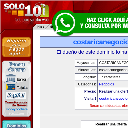
costaricanegoci
El dueño de este dominio lo ha
Mayusculas:
COSTARICANEG
Minusculas:
costaricanegocios
Longitud:
17 caracteres
Categorias:
Negocios
Precio:
Realizar una ofert
Visitar!
costaricanegoci
Serán consideradas ofer
Realizar una Oferta