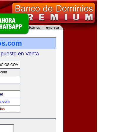
os.com
 puesto en Venta
OCIOS.COM
.com
a!
os.com
tas