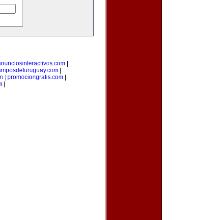
anunciosinteractivos.com
|
amposdeluruguay.com
|
m
|
promociongratis.com
|
m
|