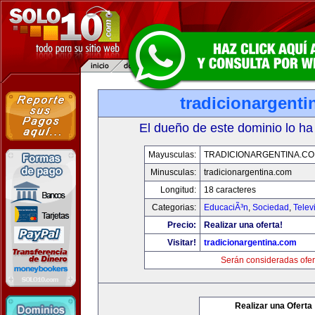
tradicionargent
El dueño de este dominio lo ha
Mayusculas:
TRADICIONARGENTINA.C
Minusculas:
tradicionargentina.com
Longitud:
18 caracteres
Categorias:
EducaciÃ³n
,
Sociedad
,
Telev
Precio:
Realizar una oferta!
Visitar!
tradicionargentina.com
Serán consideradas ofer
Realizar una Oferta