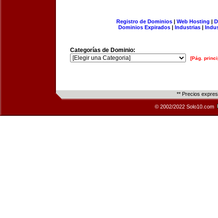
Registro de Dominios
|
Web Hosting
|
D
Dominios Expirados
|
Industrias
|
Indu
Categorías de Dominio:
[Pág. princi
** Precios expre
© 2002/2022 Solo10.com