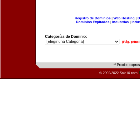
Registro de Dominios
|
Web Hosting
|
D
Dominios Expirados
|
Industrias
|
Indu
Categorías de Dominio:
[Pág. princi
** Precios expre
© 2002/2022 Solo10.com