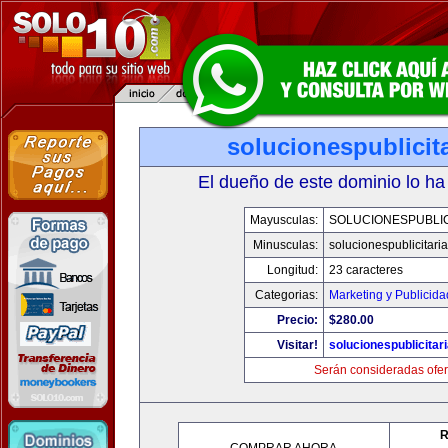
solucionespublicit
El dueño de este dominio lo ha
Mayusculas:
SOLUCIONESPUBLIC
Minusculas:
solucionespublicitari
Longitud:
23 caracteres
Categorias:
Marketing y Publicida
Precio:
$280.00
Visitar!
solucionespublicitar
Serán consideradas ofer
R