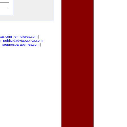
sas.com
|
e-mujeres.com
|
m
|
publicidadviapublica.com
|
|
segurosparapymes.com
|