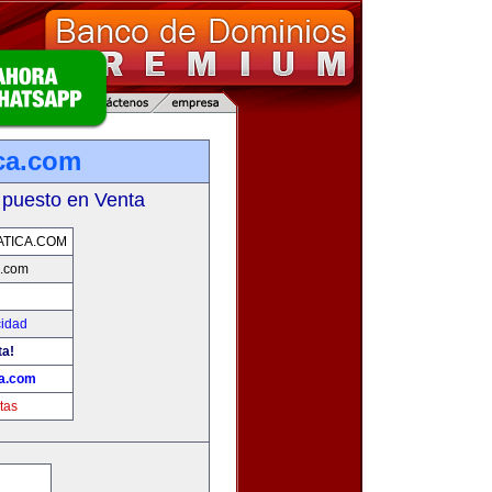
ica.com
 puesto en Venta
ATICA.COM
a.com
cidad
ta!
ca.com
tas