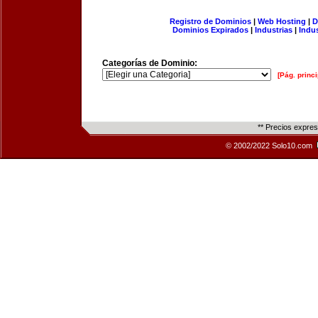
Registro de Dominios
|
Web Hosting
|
D
Dominios Expirados
|
Industrias
|
Indu
Categorías de Dominio:
[Pág. princi
** Precios expre
© 2002/2022 Solo10.com